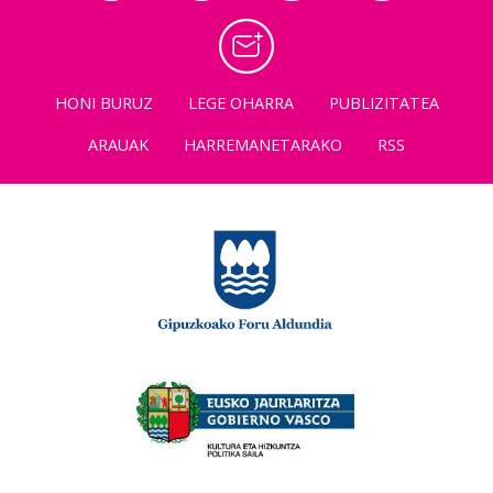
HONI BURUZ
LEGE OHARRA
PUBLIZITATEA
ARAUAK
HARREMANETARAKO
RSS