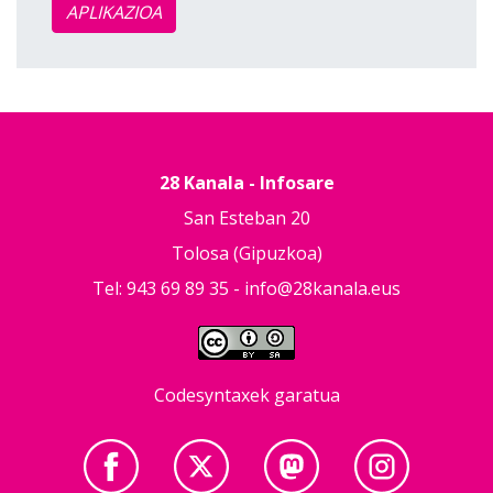
APLIKAZIOA
28 Kanala - Infosare
San Esteban 20
Tolosa (Gipuzkoa)
Tel: 943 69 89 35 -
info@28kanala.eus
Codesyntaxek garatua