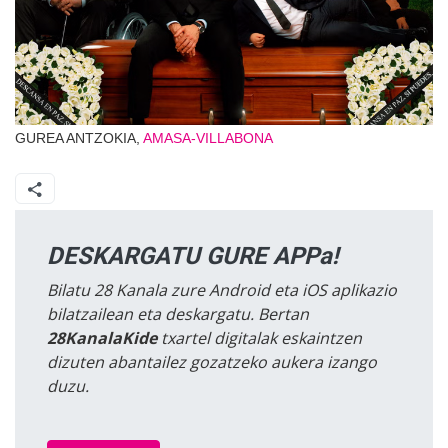
GUREA ANTZOKIA,
AMASA-VILLABONA
DESKARGATU GURE APPa!
Bilatu 28 Kanala zure Android eta iOS aplikazio
bilatzailean eta deskargatu. Bertan
28KanalaKide
txartel digitalak eskaintzen
dizuten abantailez gozatzeko aukera izango
duzu.