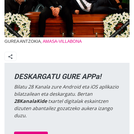
GUREA ANTZOKIA,
AMASA-VILLABONA
DESKARGATU GURE APPa!
Bilatu 28 Kanala zure Android eta iOS aplikazio
bilatzailean eta deskargatu. Bertan
28KanalaKide
txartel digitalak eskaintzen
dizuten abantailez gozatzeko aukera izango
duzu.