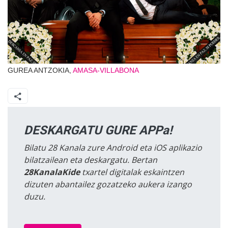
GUREA ANTZOKIA,
AMASA-VILLABONA
DESKARGATU GURE APPa!
Bilatu 28 Kanala zure Android eta iOS aplikazio
bilatzailean eta deskargatu. Bertan
28KanalaKide
txartel digitalak eskaintzen
dizuten abantailez gozatzeko aukera izango
duzu.