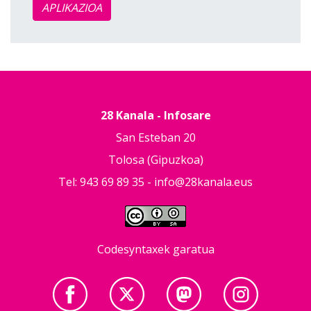
APLIKAZIOA
28 Kanala - Infosare
San Esteban 20
Tolosa (Gipuzkoa)
Tel: 943 69 89 35 -
info@28kanala.eus
Codesyntaxek garatua