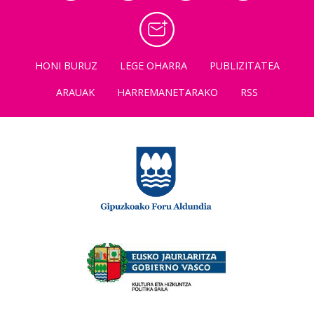
HONI BURUZ
LEGE OHARRA
PUBLIZITATEA
ARAUAK
HARREMANETARAKO
RSS