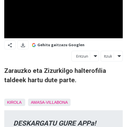
Gehitu gaitzazu Googlen
Entzun
Itzuli
Zarauzko eta Zizurkilgo halterofilia
taldeek hartu dute parte.
KIROLA
AMASA-VILLABONA
DESKARGATU GURE APPa!