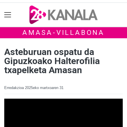
AMASA-VILLABONA
Asteburuan ospatu da
Gipuzkoako Halterofilia
txapelketa Amasan
Erredakzioa
2025eko martxoaren 31