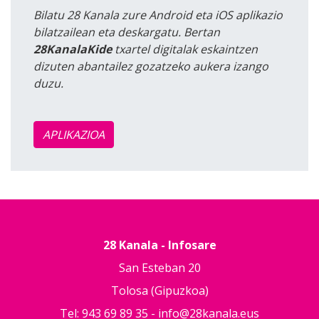
Bilatu 28 Kanala zure Android eta iOS aplikazio
bilatzailean eta deskargatu. Bertan
28KanalaKide
txartel digitalak eskaintzen
dizuten abantailez gozatzeko aukera izango
duzu.
APLIKAZIOA
28 Kanala - Infosare
San Esteban 20
Tolosa (Gipuzkoa)
Tel: 943 69 89 35 -
info@28kanala.eus