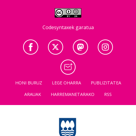
Codesyntaxek garatua
HONI BURUZ
LEGE OHARRA
PUBLIZITATEA
ARAUAK
HARREMANETARAKO
RSS