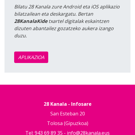
Bilatu 28 Kanala zure Android eta iOS aplikazio
bilatzailean eta deskargatu. Bertan
28KanalaKide
txartel digitalak eskaintzen
dizuten abantailez gozatzeko aukera izango
duzu.
APLIKAZIOA
28 Kanala - Infosare
San Esteban 20
Tolosa (Gipuzkoa)
Tel: 943 69 89 35 -
info@28kanala.eus