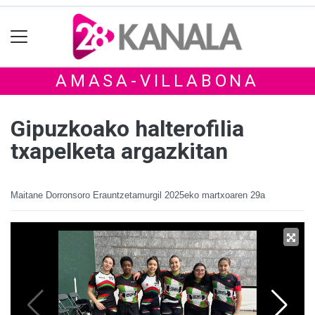
AMASA-VILLABONA
Gipuzkoako halterofilia
txapelketa argazkitan
Maitane Dorronsoro Erauntzetamurgil
2025eko martxoaren 29a