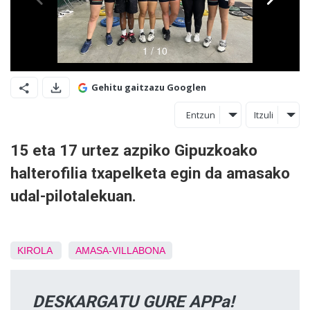
Gehitu gaitzazu Googlen
Entzun
Itzuli
15 eta 17 urtez azpiko Gipuzkoako
halterofilia txapelketa egin da amasako
udal-pilotalekuan.
KIROLA
AMASA-VILLABONA
DESKARGATU GURE APPa!