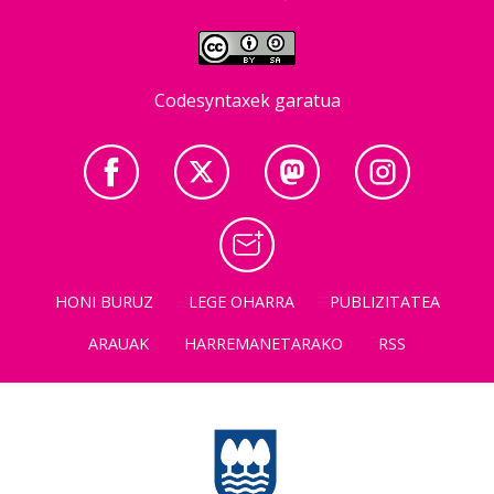
Codesyntaxek garatua
HONI BURUZ
LEGE OHARRA
PUBLIZITATEA
ARAUAK
HARREMANETARAKO
RSS