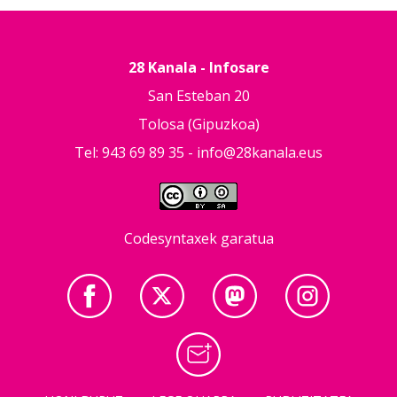
28 Kanala - Infosare
San Esteban 20
Tolosa (Gipuzkoa)
Tel: 943 69 89 35 -
info@28kanala.eus
Codesyntaxek garatua