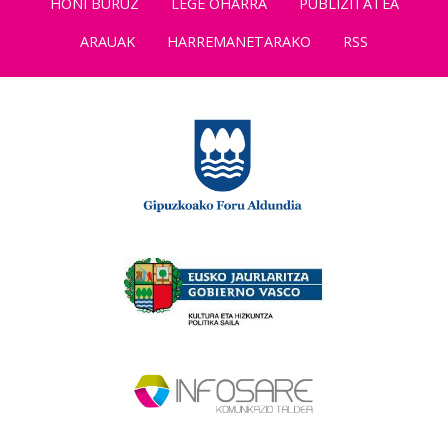
HONI BURUZ
LEGE OHARRA
PUBLIZITATEA
ARAUAK
HARREMANETARAKO
RSS