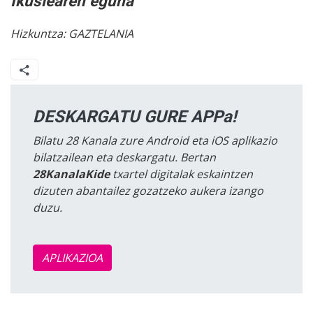
Ikuslearen eguna
Hizkuntza:
GAZTELANIA
DESKARGATU GURE APPa!
Bilatu 28 Kanala zure Android eta iOS aplikazio
bilatzailean eta deskargatu. Bertan
28KanalaKide
txartel digitalak eskaintzen
dizuten abantailez gozatzeko aukera izango
duzu.
APLIKAZIOA