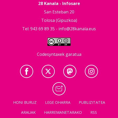
28 Kanala - Infosare
San Esteban 20
Tolosa (Gipuzkoa)
Tel: 943 69 89 35 -
info@28kanala.eus
Codesyntaxek garatua
HONI BURUZ
LEGE OHARRA
PUBLIZITATEA
ARAUAK
HARREMANETARAKO
RSS