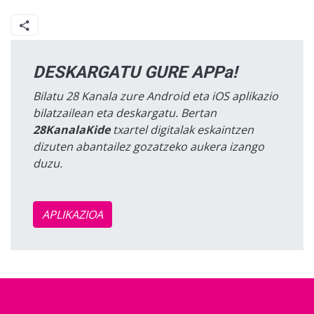
DESKARGATU GURE APPa!
Bilatu 28 Kanala zure Android eta iOS aplikazio
bilatzailean eta deskargatu. Bertan
28KanalaKide
txartel digitalak eskaintzen
dizuten abantailez gozatzeko aukera izango
duzu.
APLIKAZIOA