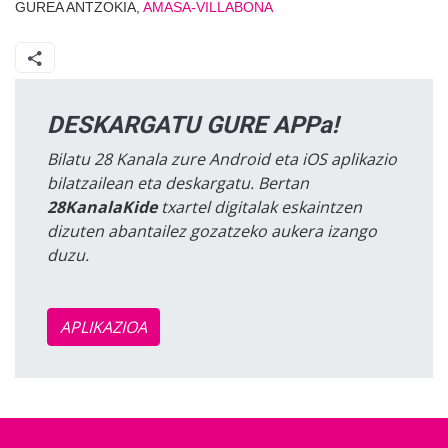
GUREA ANTZOKIA,
AMASA-VILLABONA
DESKARGATU GURE APPa!
Bilatu 28 Kanala zure Android eta iOS aplikazio
bilatzailean eta deskargatu. Bertan
28KanalaKide
txartel digitalak eskaintzen
dizuten abantailez gozatzeko aukera izango
duzu.
APLIKAZIOA