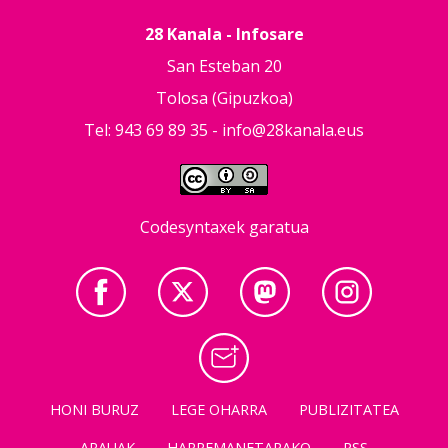
28 Kanala - Infosare
San Esteban 20
Tolosa (Gipuzkoa)
Tel: 943 69 89 35 -
info@28kanala.eus
Codesyntaxek garatua
HONI BURUZ
LEGE OHARRA
PUBLIZITATEA
ARAUAK
HARREMANETARAKO
RSS