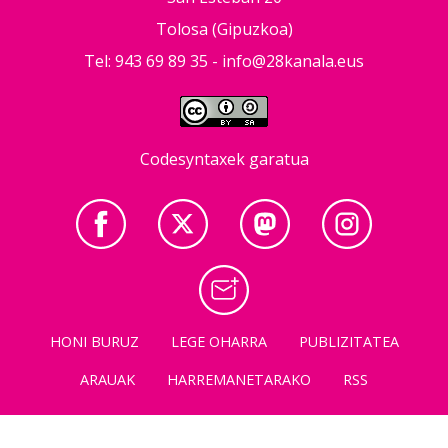
Tolosa (Gipuzkoa)
Tel: 943 69 89 35 -
info@28kanala.eus
Codesyntaxek garatua
HONI BURUZ
LEGE OHARRA
PUBLIZITATEA
ARAUAK
HARREMANETARAKO
RSS