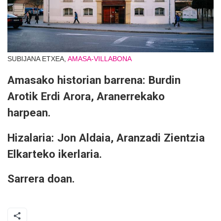
SUBIJANA ETXEA,
AMASA-VILLABONA
Amasako historian barrena: Burdin
Arotik Erdi Arora, Aranerrekako
harpean.
Hizalaria: Jon Aldaia, Aranzadi Zientzia
Elkarteko ikerlaria.
Sarrera doan.