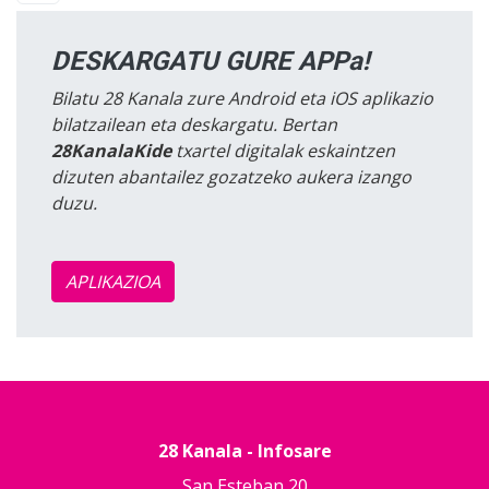
DESKARGATU GURE APPa!
Bilatu 28 Kanala zure Android eta iOS aplikazio
bilatzailean eta deskargatu. Bertan
28KanalaKide
txartel digitalak eskaintzen
dizuten abantailez gozatzeko aukera izango
duzu.
APLIKAZIOA
28 Kanala - Infosare
San Esteban 20