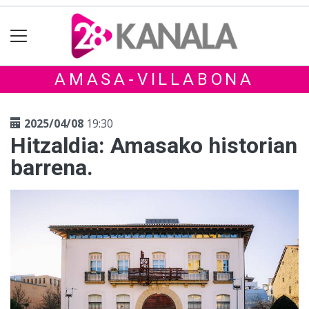
AMASA-VILLABONA
2025/04/08
19:30
Hitzaldia: Amasako historian
barrena.