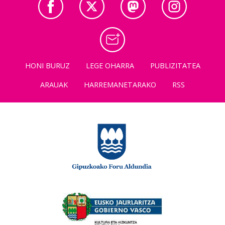
HONI BURUZ
LEGE OHARRA
PUBLIZITATEA
ARAUAK
HARREMANETARAKO
RSS