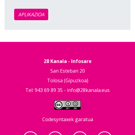
APLIKAZIOA
28 Kanala - Infosare
San Esteban 20
Tolosa (Gipuzkoa)
Tel: 943 69 89 35 -
info@28kanala.eus
Codesyntaxek garatua