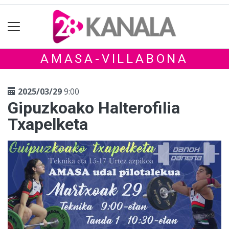
AMASA-VILLABONA
2025/03/29
9:00
Gipuzkoako Halterofilia
Txapelketa