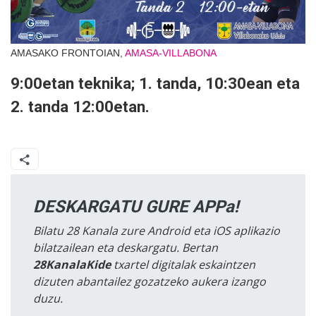
AMASAKO FRONTOIAN,
AMASA-VILLABONA
9:00etan teknika; 1. tanda, 10:30ean eta
2. tanda 12:00etan.
DESKARGATU GURE APPa!
Bilatu 28 Kanala zure Android eta iOS aplikazio
bilatzailean eta deskargatu. Bertan
28KanalaKide
txartel digitalak eskaintzen
dizuten abantailez gozatzeko aukera izango
duzu.