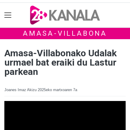
AMASA-VILLABONA
Amasa-Villabonako Udalak
urmael bat eraiki du Lastur
parkean
Joanes Imaz Akizu
2025eko martxoaren 7a