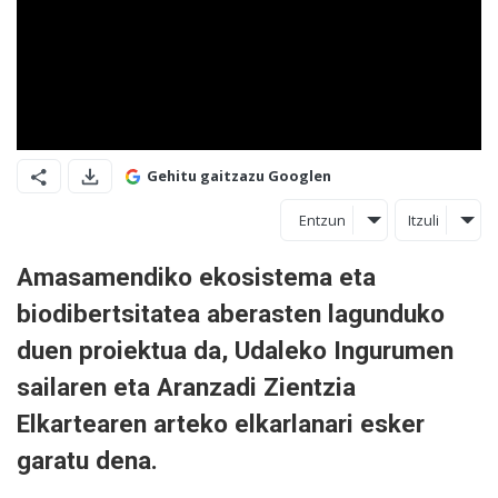
Gehitu gaitzazu Googlen
Entzun
Itzuli
Amasamendiko ekosistema eta
biodibertsitatea aberasten lagunduko
duen proiektua da, Udaleko Ingurumen
sailaren eta Aranzadi Zientzia
Elkartearen arteko elkarlanari esker
garatu dena.