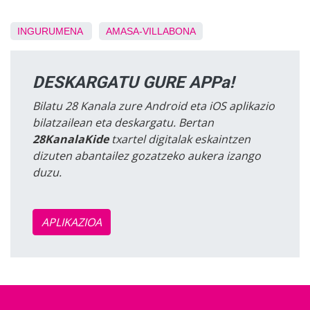
INGURUMENA
AMASA-VILLABONA
DESKARGATU GURE APPa!
Bilatu 28 Kanala zure Android eta iOS aplikazio
bilatzailean eta deskargatu. Bertan
28KanalaKide
txartel digitalak eskaintzen
dizuten abantailez gozatzeko aukera izango
duzu.
APLIKAZIOA