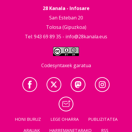
28 Kanala - Infosare
San Esteban 20
Tolosa (Gipuzkoa)
Tel: 943 69 89 35 -
info@28kanala.eus
Codesyntaxek garatua
HONI BURUZ
LEGE OHARRA
PUBLIZITATEA
ARAUAK
HARREMANETARAKO
RSS