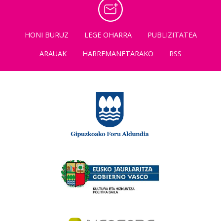
HONI BURUZ
LEGE OHARRA
PUBLIZITATEA
ARAUAK
HARREMANETARAKO
RSS