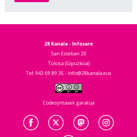
28 Kanala - Infosare
San Esteban 20
Tolosa (Gipuzkoa)
Tel: 943 69 89 35 -
info@28kanala.eus
Codesyntaxek garatua