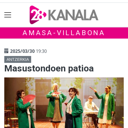
AMASA-VILLABONA
2025/03/30
19:30
ANTZERKIA
Masustondoen patioa