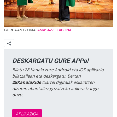
GUREA ANTZOKIA,
AMASA-VILLABONA
DESKARGATU GURE APPa!
Bilatu 28 Kanala zure Android eta iOS aplikazio
bilatzailean eta deskargatu. Bertan
28KanalaKide
txartel digitalak eskaintzen
dizuten abantailez gozatzeko aukera izango
duzu.
APLIKAZIOA