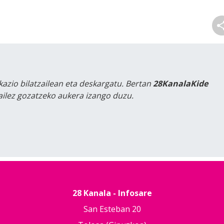
kazio bilatzailean eta deskargatu. Bertan
28KanalaKide
tailez gozatzeko aukera izango duzu.
28 Kanala - Infosare
San Esteban 20