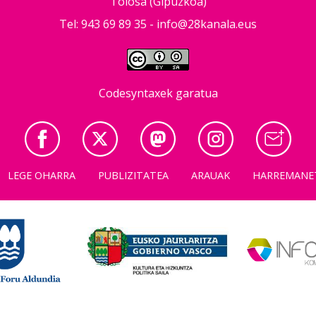
Tolosa (Gipuzkoa)
Tel: 943 69 89 35 -
info@28kanala.eus
Codesyntaxek garatua
LEGE OHARRA
PUBLIZITATEA
ARAUAK
HARREMANE