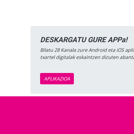
DESKARGATU GURE APPa!
Bilatu 28 Kanala zure Android eta iOS apli
txartel digitalak eskaintzen dizuten aban
APLIKAZIOA