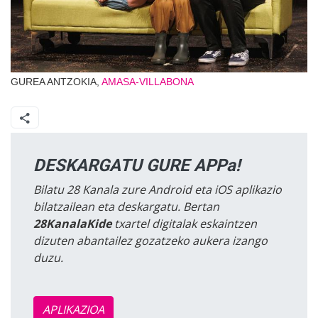
GUREA ANTZOKIA,
AMASA-VILLABONA
DESKARGATU GURE APPa!
Bilatu 28 Kanala zure Android eta iOS aplikazio
bilatzailean eta deskargatu. Bertan
28KanalaKide
txartel digitalak eskaintzen
dizuten abantailez gozatzeko aukera izango
duzu.
APLIKAZIOA