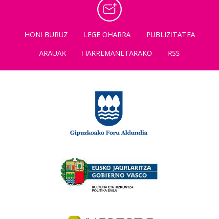
HONI BURUZ
LEGE OHARRA
PUBLIZITATEA
ARAUAK
HARREMANETARAKO
RSS