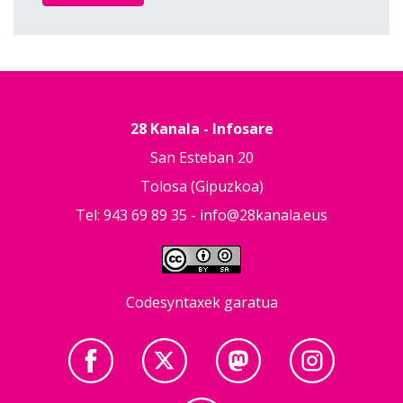
28 Kanala - Infosare
San Esteban 20
Tolosa (Gipuzkoa)
Tel: 943 69 89 35 -
info@28kanala.eus
Codesyntaxek garatua