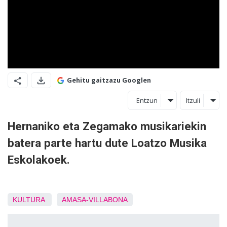
Gehitu gaitzazu Googlen
Entzun
Itzuli
Hernaniko eta Zegamako musikariekin
batera parte hartu dute Loatzo Musika
Eskolakoek.
KULTURA
AMASA-VILLABONA