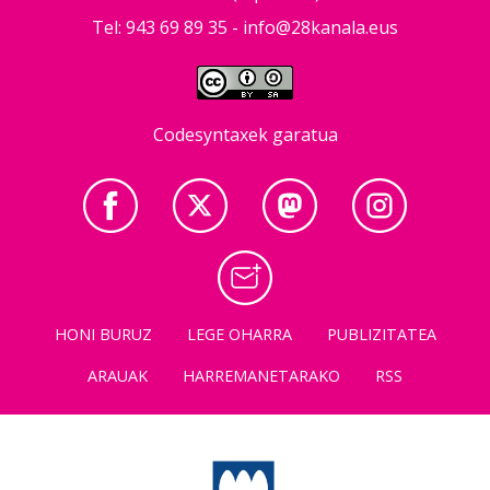
Tel: 943 69 89 35 -
info@28kanala.eus
Codesyntaxek garatua
HONI BURUZ
LEGE OHARRA
PUBLIZITATEA
ARAUAK
HARREMANETARAKO
RSS