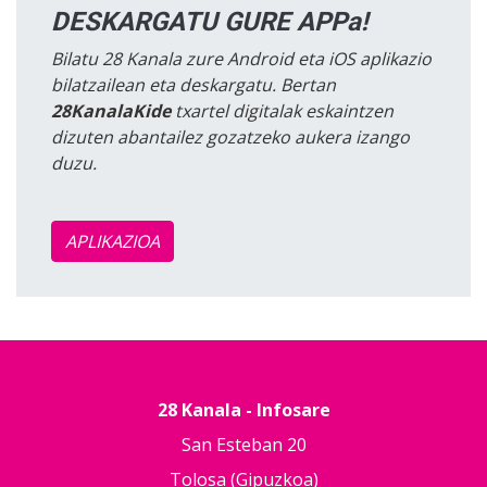
DESKARGATU GURE APPa!
Bilatu 28 Kanala zure Android eta iOS aplikazio
bilatzailean eta deskargatu. Bertan
28KanalaKide
txartel digitalak eskaintzen
dizuten abantailez gozatzeko aukera izango
duzu.
APLIKAZIOA
28 Kanala - Infosare
San Esteban 20
Tolosa (Gipuzkoa)