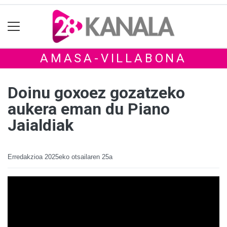
AMASA-VILLABONA
Doinu goxoez gozatzeko
aukera eman du Piano
Jaialdiak
Erredakzioa
2025eko otsailaren 25a