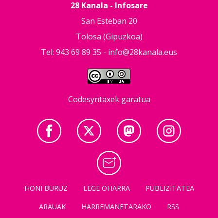
28 Kanala - Infosare
San Esteban 20
Tolosa (Gipuzkoa)
Tel: 943 69 89 35 -
info@28kanala.eus
Codesyntaxek garatua
HONI BURUZ
LEGE OHARRA
PUBLIZITATEA
ARAUAK
HARREMANETARAKO
RSS