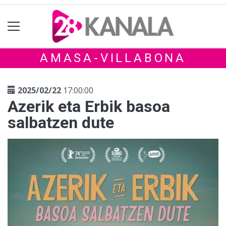
AMASA-VILLABONA
2025/02/22
17:00:00
Azerik eta Erbik basoa
salbatzen dute