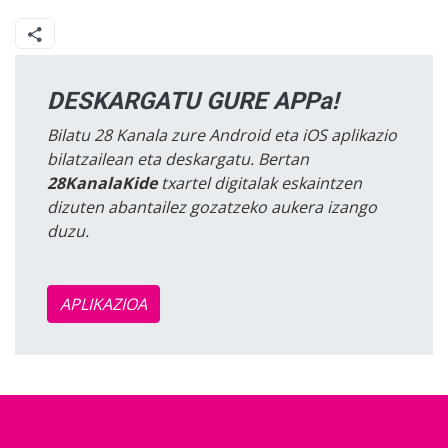
DESKARGATU GURE APPa!
Bilatu 28 Kanala zure Android eta iOS aplikazio
bilatzailean eta deskargatu. Bertan
28KanalaKide
txartel digitalak eskaintzen
dizuten abantailez gozatzeko aukera izango
duzu.
APLIKAZIOA