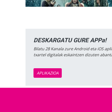
DESKARGATU GURE APPa!
Bilatu 28 Kanala zure Android eta iOS apli
txartel digitalak eskaintzen dizuten aban
APLIKAZIOA