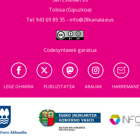
Tolosa (Gipuzkoa)
Tel: 943 69 89 35 -
info@28kanala.eus
Codesyntaxek garatua
LEGE OHARRA
PUBLIZITATEA
ARAUAK
HARREMANE