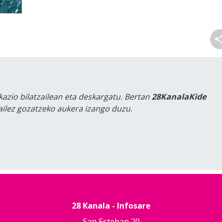
kazio bilatzailean eta deskargatu. Bertan
28KanalaKide
tailez gozatzeko aukera izango duzu.
28 Kanala - Infosare
San Esteban 20