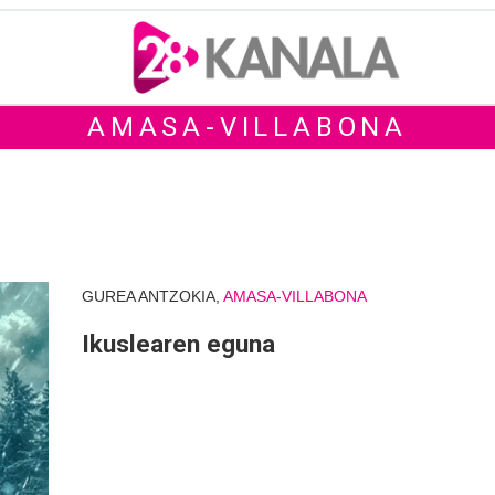
AMASA-VILLABONA
GUREA ANTZOKIA,
AMASA-VILLABONA
Ikuslearen eguna