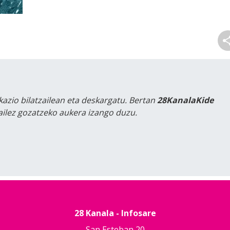
kazio bilatzailean eta deskargatu. Bertan
28KanalaKide
tailez gozatzeko aukera izango duzu.
28 Kanala - Infosare
San Esteban 20