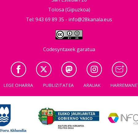
Tolosa (Gipuzkoa)
Tel: 943 69 89 35 -
info@28kanala.eus
Codesyntaxek garatua
LEGE OHARRA
PUBLIZITATEA
ARAUAK
HARREMANE