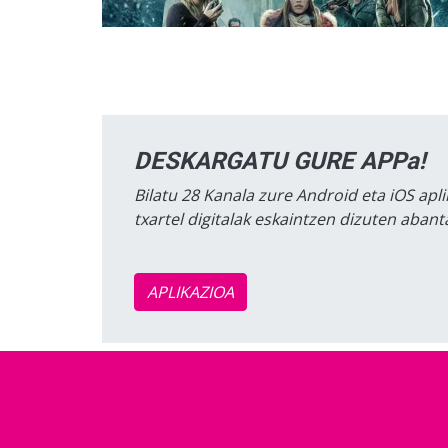
DESKARGATU GURE APPa!
Bilatu 28 Kanala zure Android eta iOS apli
txartel digitalak eskaintzen dizuten aban
APLIKAZIOA