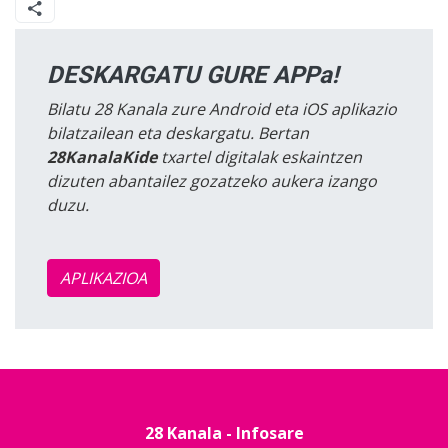
DESKARGATU GURE APPa!
Bilatu 28 Kanala zure Android eta iOS aplikazio
bilatzailean eta deskargatu. Bertan
28KanalaKide
txartel digitalak eskaintzen
dizuten abantailez gozatzeko aukera izango
duzu.
APLIKAZIOA
28 Kanala - Infosare