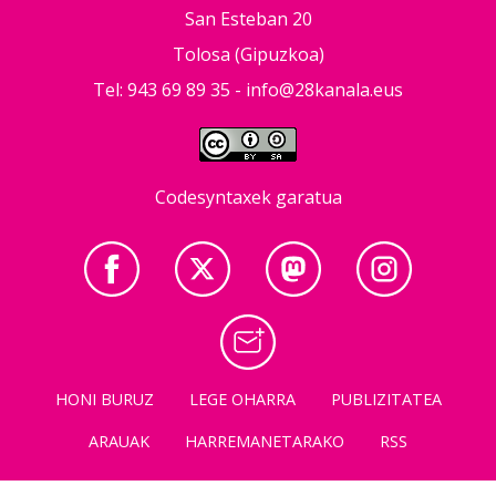
San Esteban 20
Tolosa (Gipuzkoa)
Tel: 943 69 89 35 -
info@28kanala.eus
Codesyntaxek garatua
HONI BURUZ
LEGE OHARRA
PUBLIZITATEA
ARAUAK
HARREMANETARAKO
RSS