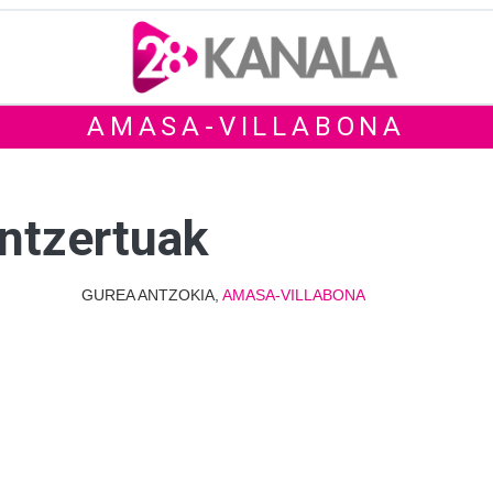
AMASA-VILLABONA
ntzertuak
GUREA ANTZOKIA,
AMASA-VILLABONA