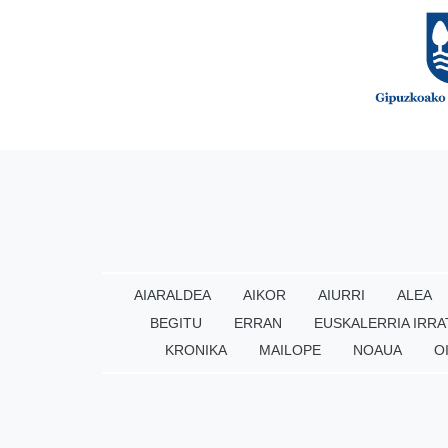
AIARALDEA
AIKOR
AIURRI
ALEA
BEGITU
ERRAN
EUSKALERRIA IRRA
KRONIKA
MAILOPE
NOAUA
O