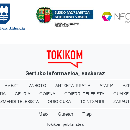
Gertuko informazioa, euskaraz
AMEZTI
ANBOTO
ANTXETA IRRATIA
ATARIA
AZP
TIA
GEURIA
GOIENA
GOIERRI TELEBISTA
GUAIXE
IZMENDI TELEBISTA
ORIO GUKA
TXINTXARRI
ZARAUT
Matx
Gurean
Ttap
Tokikom publizitatea