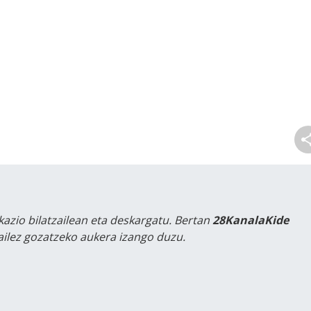
kazio bilatzailean eta deskargatu. Bertan
28KanalaKide
tailez gozatzeko aukera izango duzu.