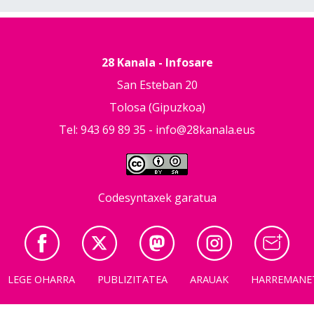
28 Kanala - Infosare
San Esteban 20
Tolosa (Gipuzkoa)
Tel: 943 69 89 35 -
info@28kanala.eus
Codesyntaxek garatua
LEGE OHARRA
PUBLIZITATEA
ARAUAK
HARREMANE