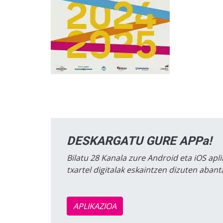
DESKARGATU GURE APPa!
Bilatu 28 Kanala zure Android eta iOS apli
txartel digitalak eskaintzen dizuten aban
APLIKAZIOA