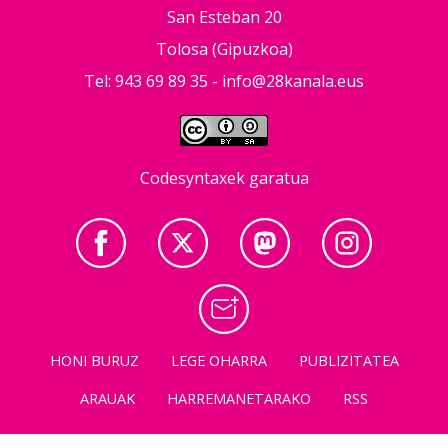
San Esteban 20
Tolosa (Gipuzkoa)
Tel: 943 69 89 35 -
info@28kanala.eus
Codesyntaxek garatua
HONI BURUZ
LEGE OHARRA
PUBLIZITATEA
ARAUAK
HARREMANETARAKO
RSS