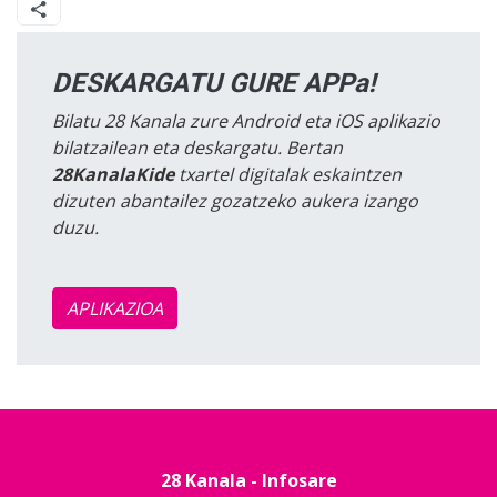
DESKARGATU GURE APPa!
Bilatu 28 Kanala zure Android eta iOS aplikazio
bilatzailean eta deskargatu. Bertan
28KanalaKide
txartel digitalak eskaintzen
dizuten abantailez gozatzeko aukera izango
duzu.
APLIKAZIOA
28 Kanala - Infosare