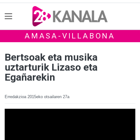
AMASA-VILLABONA
Bertsoak eta musika
uztarturik Lizaso eta
Egañarekin
Erredakzioa
2015eko otsailaren 27a