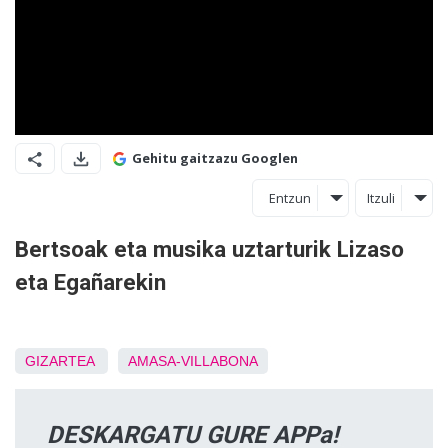
Gehitu gaitzazu Googlen
Entzun
Itzuli
Bertsoak eta musika uztarturik Lizaso
eta Egañarekin
GIZARTEA
AMASA-VILLABONA
DESKARGATU GURE APPa!