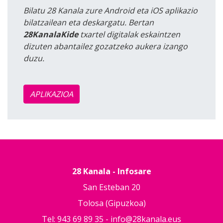
Bilatu 28 Kanala zure Android eta iOS aplikazio
bilatzailean eta deskargatu. Bertan
28KanalaKide
txartel digitalak eskaintzen
dizuten abantailez gozatzeko aukera izango
duzu.
APLIKAZIOA
28 Kanala - Infosare
San Esteban 20
Tolosa (Gipuzkoa)
Tel: 943 69 89 35 -
info@28kanala.eus