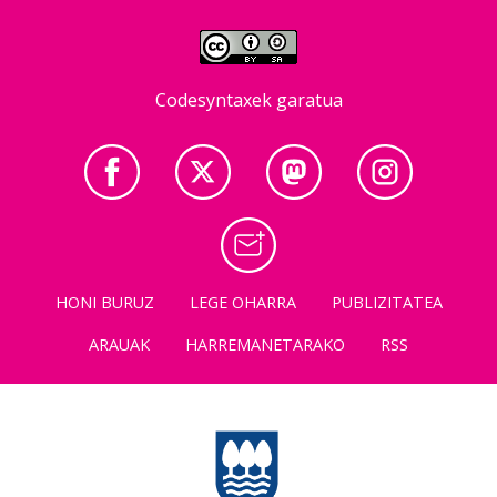
Codesyntaxek garatua
HONI BURUZ
LEGE OHARRA
PUBLIZITATEA
ARAUAK
HARREMANETARAKO
RSS