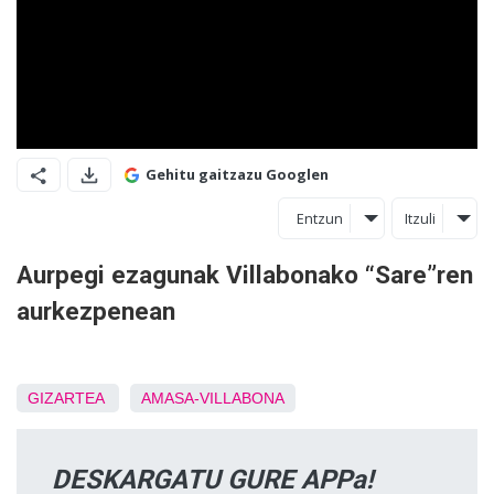
Gehitu gaitzazu Googlen
Entzun
Itzuli
Aurpegi ezagunak Villabonako “Sare”ren
aurkezpenean
GIZARTEA
AMASA-VILLABONA
DESKARGATU GURE APPa!