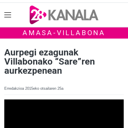
AMASA-VILLABONA
Aurpegi ezagunak
Villabonako “Sare”ren
aurkezpenean
Erredakzioa
2015eko otsailaren 25a