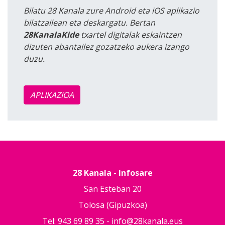
Bilatu 28 Kanala zure Android eta iOS aplikazio
bilatzailean eta deskargatu. Bertan
28KanalaKide
txartel digitalak eskaintzen
dizuten abantailez gozatzeko aukera izango
duzu.
APLIKAZIOA
28 Kanala - Infosare
San Esteban 20
Tolosa (Gipuzkoa)
Tel: 943 69 89 35 -
info@28kanala.eus