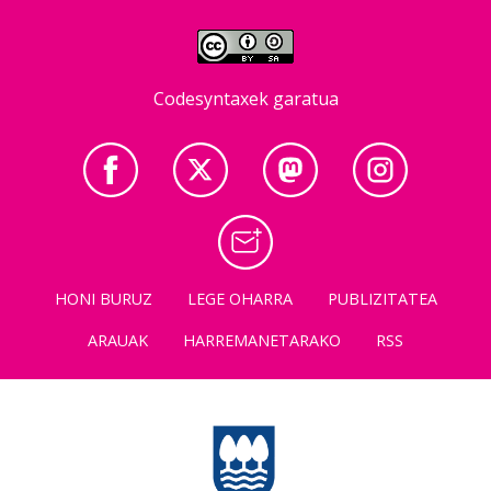
Codesyntaxek garatua
HONI BURUZ
LEGE OHARRA
PUBLIZITATEA
ARAUAK
HARREMANETARAKO
RSS