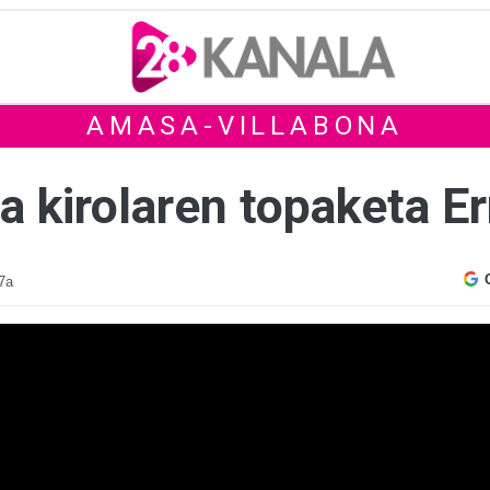
AMASA-VILLABONA
a kirolaren topaketa E
27a