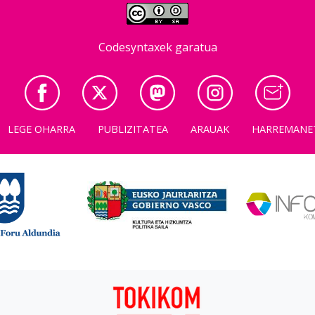
Codesyntaxek garatua
LEGE OHARRA
PUBLIZITATEA
ARAUAK
HARREMANE