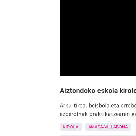
Aiztondoko eskola kirol
Arku-tiroa, beisbola eta erreb
ezberdinak praktikatzearen g
KIROLA
AMASA-VILLABONA