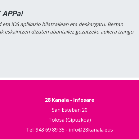
 APPa!
 eta iOS aplikazio bilatzailean eta deskargatu. Bertan
lak eskaintzen dizuten abantailez gozatzeko aukera izango
28 Kanala - Infosare
San Esteban 20
Tolosa (Gipuzkoa)
Tel: 943 69 89 35 -
info@28kanala.eus