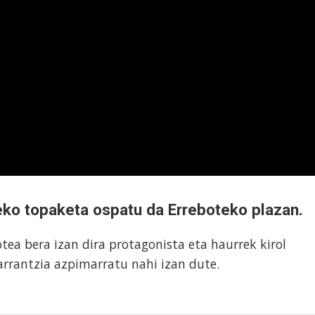
eko topaketa ospatu da Erreboteko plazan.
otea bera izan dira protagonista eta haurrek kirol
arrantzia azpimarratu nahi izan dute.