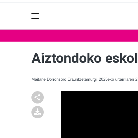
Aiztondoko eskol
Maitane Dorronsoro Erauntzetamurgil
2025eko urtarrilaren 