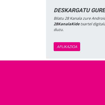
DESKARGATU GURE
Bilatu 28 Kanala zure Android
28KanalaKide
txartel digita
duzu.
APLIKAZIOA