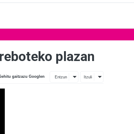
rreboteko plazan
Gehitu gaitzazu Googlen
Entzun
Itzuli