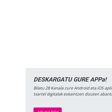
DESKARGATU GURE APPa!
Bilatu 28 Kanala zure Android eta iOS apli
txartel digitalak eskaintzen dizuten aban