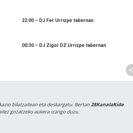
22:00 – DJ Fer Urrizpe tabernan
00:30 – DJ Zigor DZ Urrizpe tabernan
kazio bilatzailean eta deskargatu. Bertan
28KanalaKide
tailez gozatzeko aukera izango duzu.