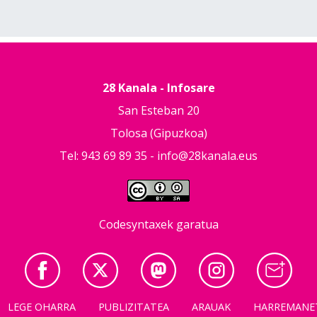
28 Kanala - Infosare
San Esteban 20
Tolosa (Gipuzkoa)
Tel: 943 69 89 35 -
info@28kanala.eus
Codesyntaxek garatua
LEGE OHARRA
PUBLIZITATEA
ARAUAK
HARREMANE