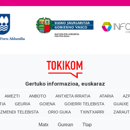
Gertuko informazioa, euskaraz
AMEZTI
ANBOTO
ANTXETA IRRATIA
ATARIA
AZP
TIA
GEURIA
GOIENA
GOIERRI TELEBISTA
GUAIXE
IZMENDI TELEBISTA
ORIO GUKA
TXINTXARRI
ZARAUT
Matx
Gurean
Ttap