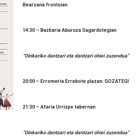
Bearzana frontoian
14:30 – Bazkaria Aburuza Sagardotegian
“Oinkariko dantzari eta dantzari ohiei zuzendua”
20:00 – Erromeria Errebote plazan:
GOZATEGI
21:30 – Afaria Urrizpe tabernan
“Oinkariko dantzari eta dantzari ohiei zuzendua”