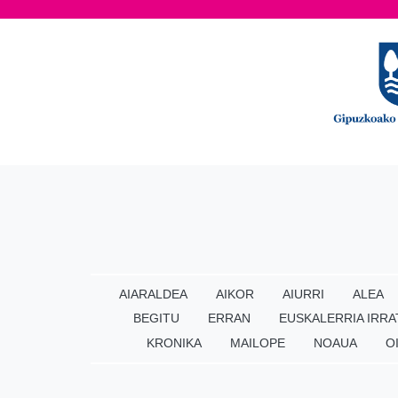
AIARALDEA
AIKOR
AIURRI
ALEA
BEGITU
ERRAN
EUSKALERRIA IRRA
KRONIKA
MAILOPE
NOAUA
O