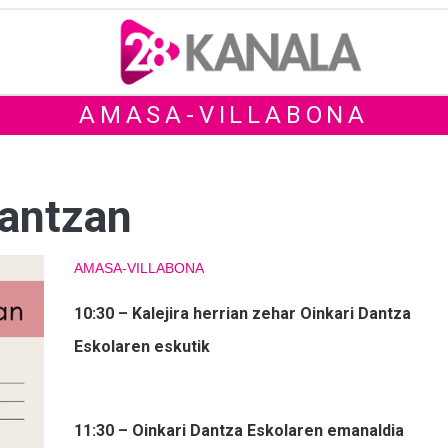
AMASA-VILLABONA
dantzan
AMASA-VILLABONA
10:30 – Kalejira herrian zehar Oinkari Dantza
Eskolaren eskutik
11:30 – Oinkari Dantza Eskolaren emanaldia