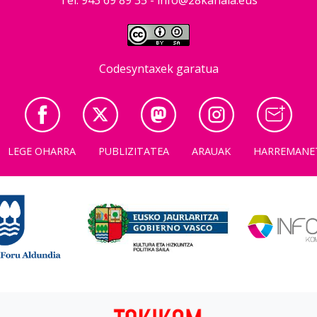
Codesyntaxek garatua
LEGE OHARRA
PUBLIZITATEA
ARAUAK
HARREMANE