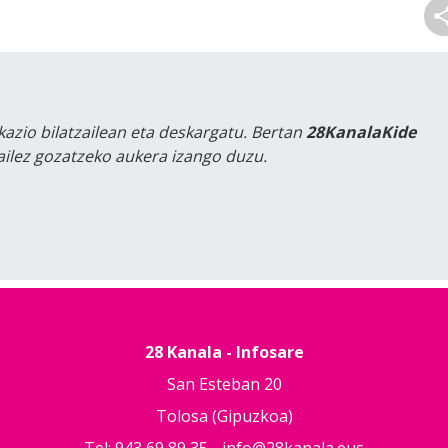
kazio bilatzailean eta deskargatu. Bertan
28KanalaKide
tailez gozatzeko aukera izango duzu.
28 Kanala - Infosare
San Esteban 20
Tolosa (Gipuzkoa)
Tel: 943 69 89 35 -
info@28kanala.eus