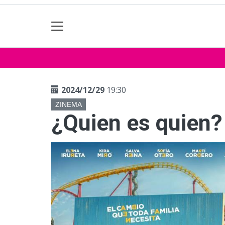
2024/12/29
19:30
ZINEMA
¿Quien es quien?