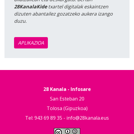
28KanalaKide
txartel digitalak eskaintzen
dizuten abantailez gozatzeko aukera izango
duzu.
APLIKAZIOA
28 Kanala - Infosare
San Esteban 20
Tolosa (Gipuzkoa)
Tel: 943 69 89 35 -
info@28kanala.eus