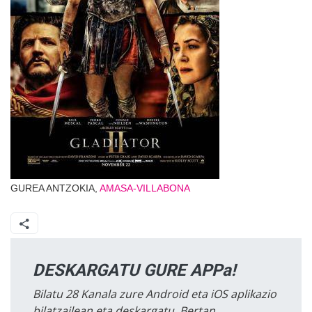
GUREA ANTZOKIA,
AMASA-VILLABONA
DESKARGATU GURE APPa!
Bilatu 28 Kanala zure Android eta iOS aplikazio
bilatzailean eta deskargatu. Bertan