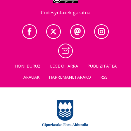
Codesyntaxek garatua
HONI BURUZ
LEGE OHARRA
PUBLIZITATEA
ARAUAK
HARREMANETARAKO
RSS