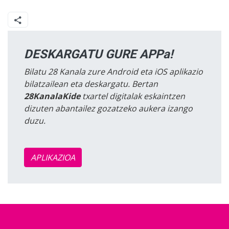
DESKARGATU GURE APPa!
Bilatu 28 Kanala zure Android eta iOS aplikazio
bilatzailean eta deskargatu. Bertan
28KanalaKide
txartel digitalak eskaintzen
dizuten abantailez gozatzeko aukera izango
duzu.
APLIKAZIOA