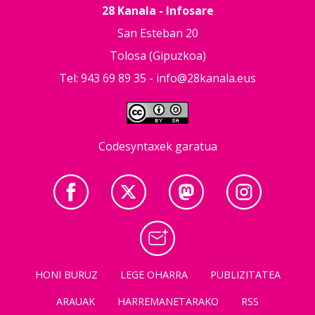
28 Kanala - Infosare
San Esteban 20
Tolosa (Gipuzkoa)
Tel: 943 69 89 35 -
info@28kanala.eus
Codesyntaxek garatua
HONI BURUZ
LEGE OHARRA
PUBLIZITATEA
ARAUAK
HARREMANETARAKO
RSS