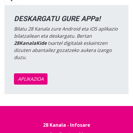
DESKARGATU GURE APPa!
Bilatu 28 Kanala zure Android eta iOS aplikazio
bilatzailean eta deskargatu. Bertan
28KanalaKide
txartel digitalak eskaintzen
dizuten abantailez gozatzeko aukera izango
duzu.
APLIKAZIOA
28 Kanala - Infosare