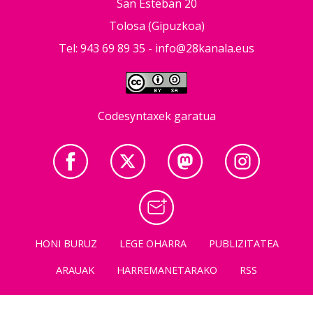
San Esteban 20
Tolosa (Gipuzkoa)
Tel: 943 69 89 35 -
info@28kanala.eus
Codesyntaxek garatua
HONI BURUZ
LEGE OHARRA
PUBLIZITATEA
ARAUAK
HARREMANETARAKO
RSS