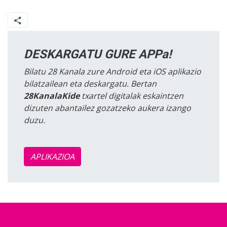
DESKARGATU GURE APPa!
Bilatu 28 Kanala zure Android eta iOS aplikazio
bilatzailean eta deskargatu. Bertan
28KanalaKide
txartel digitalak eskaintzen
dizuten abantailez gozatzeko aukera izango
duzu.
APLIKAZIOA