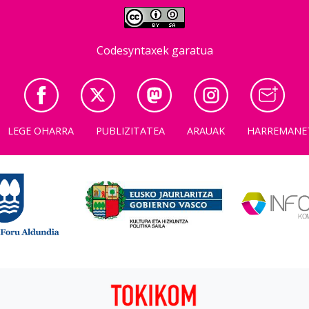
Codesyntaxek garatua
LEGE OHARRA
PUBLIZITATEA
ARAUAK
HARREMANE