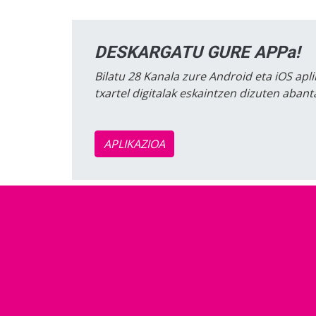
DESKARGATU GURE APPa!
Bilatu 28 Kanala zure Android eta iOS apli
txartel digitalak eskaintzen dizuten aban
APLIKAZIOA