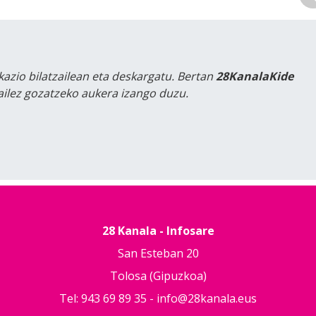
kazio bilatzailean eta deskargatu. Bertan
28KanalaKide
tailez gozatzeko aukera izango duzu.
28 Kanala - Infosare
San Esteban 20
Tolosa (Gipuzkoa)
Tel: 943 69 89 35 -
info@28kanala.eus