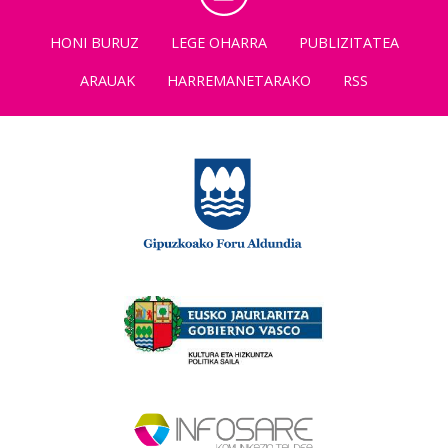
HONI BURUZ
LEGE OHARRA
PUBLIZITATEA
ARAUAK
HARREMANETARAKO
RSS