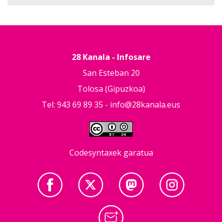
28 Kanala - Infosare
San Esteban 20
Tolosa (Gipuzkoa)
Tel: 943 69 89 35 -
info@28kanala.eus
Codesyntaxek garatua