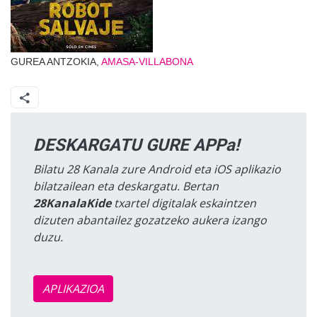
GUREA ANTZOKIA,
AMASA-VILLABONA
DESKARGATU GURE APPa!
Bilatu 28 Kanala zure Android eta iOS aplikazio
bilatzailean eta deskargatu. Bertan
28KanalaKide
txartel digitalak eskaintzen
dizuten abantailez gozatzeko aukera izango
duzu.
APLIKAZIOA