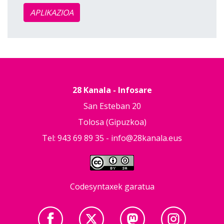
APLIKAZIOA
28 Kanala - Infosare
San Esteban 20
Tolosa (Gipuzkoa)
Tel: 943 69 89 35 -
info@28kanala.eus
Codesyntaxek garatua