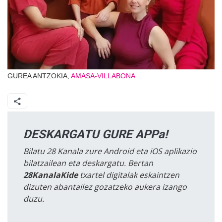
GUREA ANTZOKIA,
AMASA-VILLABONA
DESKARGATU GURE APPa!
Bilatu 28 Kanala zure Android eta iOS aplikazio
bilatzailean eta deskargatu. Bertan
28KanalaKide
txartel digitalak eskaintzen
dizuten abantailez gozatzeko aukera izango
duzu.