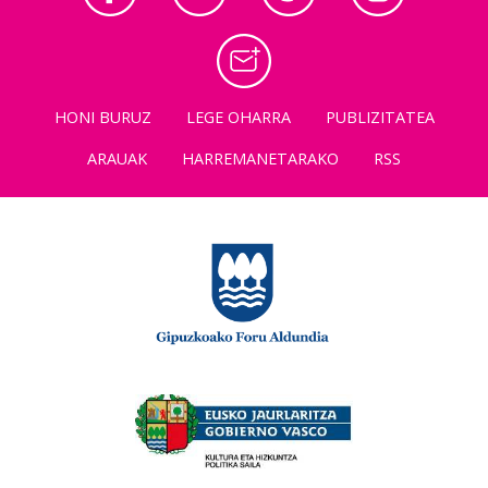
HONI BURUZ
LEGE OHARRA
PUBLIZITATEA
ARAUAK
HARREMANETARAKO
RSS