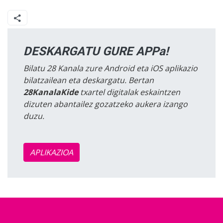
DESKARGATU GURE APPa!
Bilatu 28 Kanala zure Android eta iOS aplikazio
bilatzailean eta deskargatu. Bertan
28KanalaKide
txartel digitalak eskaintzen
dizuten abantailez gozatzeko aukera izango
duzu.
APLIKAZIOA