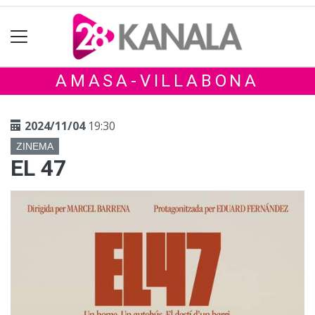
AMASA-VILLABONA
2024/11/04
19:30
ZINEMA
EL 47