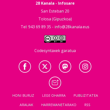
28 Kanala - Infosare
San Esteban 20
Tolosa (Gipuzkoa)
Tel: 943 69 89 35 -
info@28kanala.eus
Codesyntaxek garatua
HONI BURUZ
LEGE OHARRA
PUBLIZITATEA
ARAUAK
HARREMANETARAKO
RSS