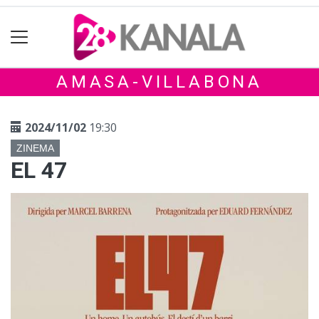
AMASA-VILLABONA
2024/11/02
19:30
ZINEMA
EL 47