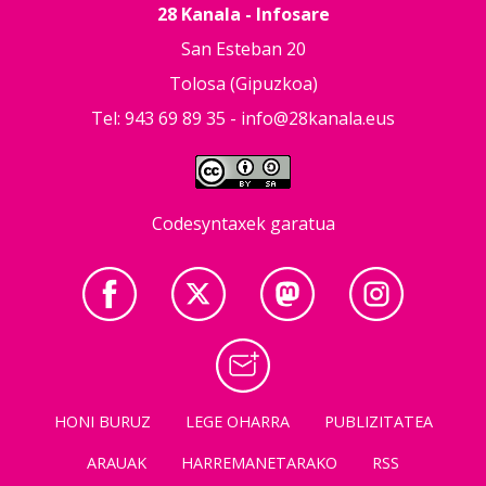
28 Kanala - Infosare
San Esteban 20
Tolosa (Gipuzkoa)
Tel: 943 69 89 35 -
info@28kanala.eus
Codesyntaxek garatua
HONI BURUZ
LEGE OHARRA
PUBLIZITATEA
ARAUAK
HARREMANETARAKO
RSS