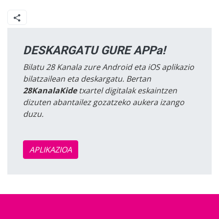
DESKARGATU GURE APPa!
Bilatu 28 Kanala zure Android eta iOS aplikazio
bilatzailean eta deskargatu. Bertan
28KanalaKide
txartel digitalak eskaintzen
dizuten abantailez gozatzeko aukera izango
duzu.
APLIKAZIOA