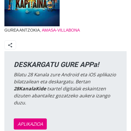
GUREA ANTZOKIA,
AMASA-VILLABONA
DESKARGATU GURE APPa!
Bilatu 28 Kanala zure Android eta iOS aplikazio
bilatzailean eta deskargatu. Bertan
28KanalaKide
txartel digitalak eskaintzen
dizuten abantailez gozatzeko aukera izango
duzu.
APLIKAZIOA