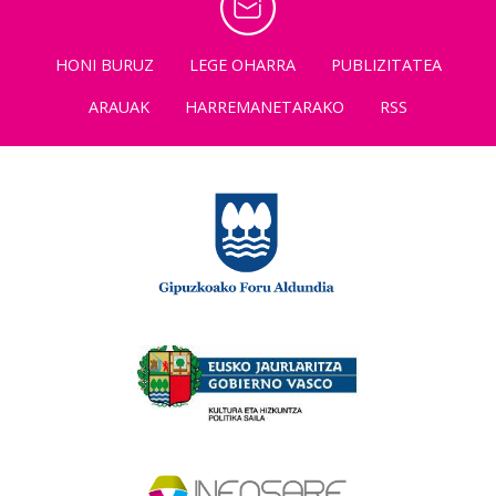
HONI BURUZ
LEGE OHARRA
PUBLIZITATEA
ARAUAK
HARREMANETARAKO
RSS