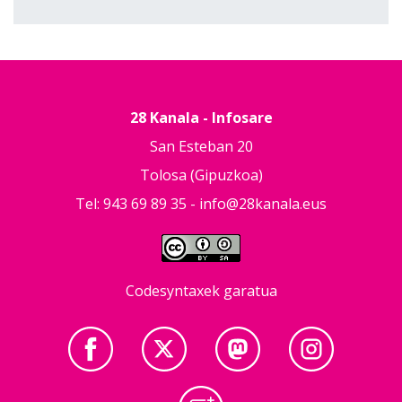
28 Kanala - Infosare
San Esteban 20
Tolosa (Gipuzkoa)
Tel: 943 69 89 35 -
info@28kanala.eus
Codesyntaxek garatua