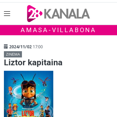
AMASA-VILLABONA
2024/11/02
17:00
ZINEMA
Liztor kapitaina