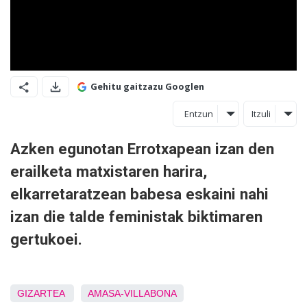
Gehitu gaitzazu Googlen
Entzun
Itzuli
Azken egunotan Errotxapean izan den
erailketa matxistaren harira,
elkarretaratzean babesa eskaini nahi
izan die talde feministak biktimaren
gertukoei.
GIZARTEA
AMASA-VILLABONA