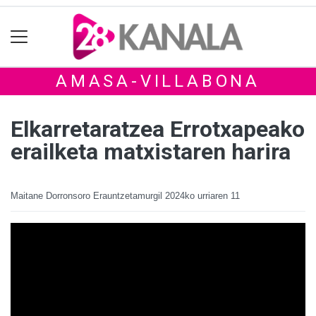
AMASA-VILLABONA
Elkarretaratzea Errotxapeako
erailketa matxistaren harira
Maitane Dorronsoro Erauntzetamurgil
2024ko urriaren 11