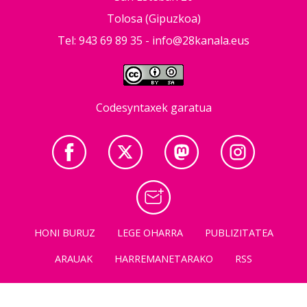
Tolosa (Gipuzkoa)
Tel: 943 69 89 35 -
info@28kanala.eus
Codesyntaxek garatua
HONI BURUZ
LEGE OHARRA
PUBLIZITATEA
ARAUAK
HARREMANETARAKO
RSS