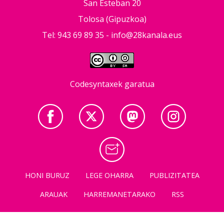
San Esteban 20
Tolosa (Gipuzkoa)
Tel: 943 69 89 35 -
info@28kanala.eus
Codesyntaxek garatua
HONI BURUZ
LEGE OHARRA
PUBLIZITATEA
ARAUAK
HARREMANETARAKO
RSS