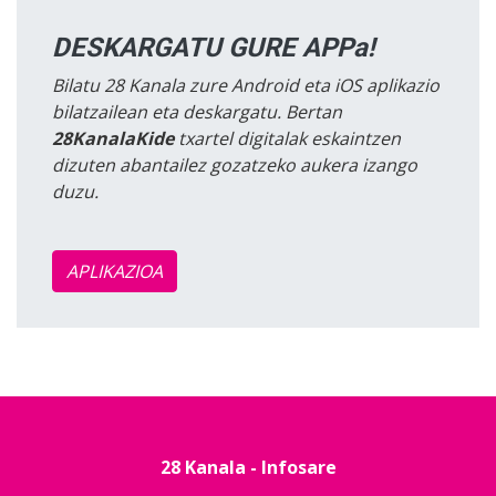
DESKARGATU GURE APPa!
Bilatu 28 Kanala zure Android eta iOS aplikazio
bilatzailean eta deskargatu. Bertan
28KanalaKide
txartel digitalak eskaintzen
dizuten abantailez gozatzeko aukera izango
duzu.
APLIKAZIOA
28 Kanala - Infosare