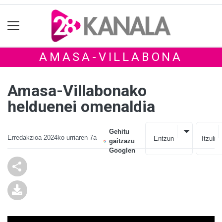
AMASA-VILLABONA
Amasa-Villabonako
helduenei omenaldia
Gehitu
Erredakzioa
2024ko urriaren 7a
Entzun
Itzuli
gaitzazu
Googlen