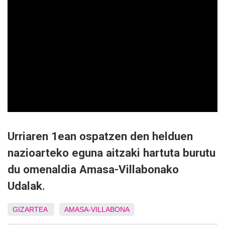
Urriaren 1ean ospatzen den helduen
nazioarteko eguna aitzaki hartuta burutu
du omenaldia Amasa-Villabonako
Udalak.
GIZARTEA
AMASA-VILLABONA