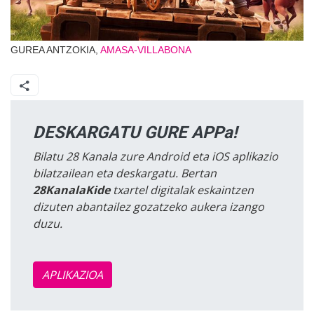
GUREA ANTZOKIA,
AMASA-VILLABONA
DESKARGATU GURE APPa!
Bilatu 28 Kanala zure Android eta iOS aplikazio
bilatzailean eta deskargatu. Bertan
28KanalaKide
txartel digitalak eskaintzen
dizuten abantailez gozatzeko aukera izango
duzu.
APLIKAZIOA