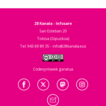
28 Kanala - Infosare
San Esteban 20
Tolosa (Gipuzkoa)
Tel: 943 69 89 35 -
info@28kanala.eus
Codesyntaxek garatua