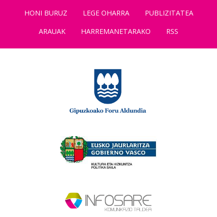
HONI BURUZ
LEGE OHARRA
PUBLIZITATEA
ARAUAK
HARREMANETARAKO
RSS