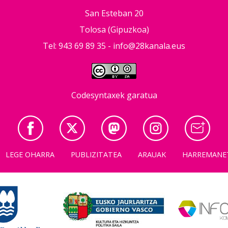
San Esteban 20
Tolosa (Gipuzkoa)
Tel: 943 69 89 35 -
info@28kanala.eus
Codesyntaxek garatua
LEGE OHARRA
PUBLIZITATEA
ARAUAK
HARREMANE