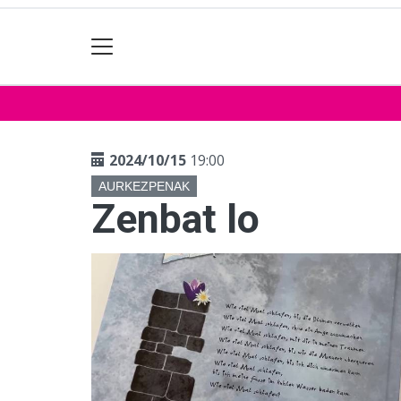
2024/10/15
19:00
AURKEZPENAK
Zenbat lo