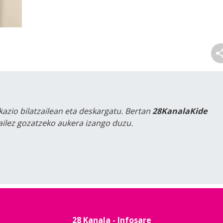
kazio bilatzailean eta deskargatu. Bertan
28KanalaKide
tailez gozatzeko aukera izango duzu.
28 Kanala - Infosare