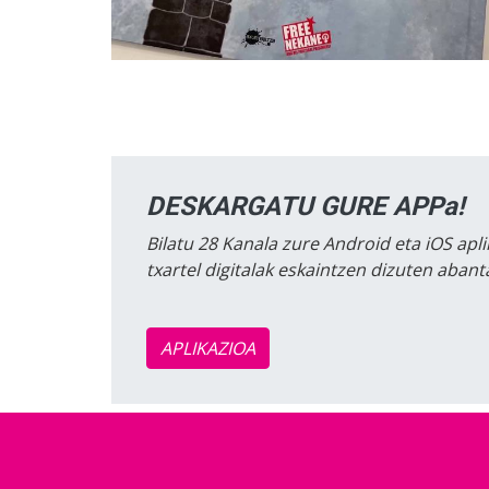
DESKARGATU GURE APPa!
Bilatu 28 Kanala zure Android eta iOS apli
txartel digitalak eskaintzen dizuten aban
APLIKAZIOA