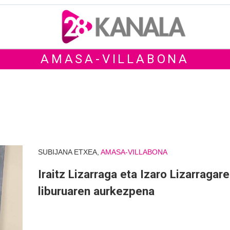
AMASA-VILLABONA
SUBIJANA ETXEA,
AMASA-VILLABONA
Iraitz Lizarraga eta Izaro Lizarragar
liburuaren aurkezpena