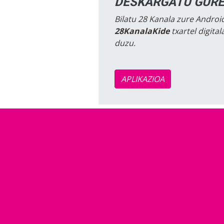
DESKARGATU GURE
Bilatu 28 Kanala zure Android
28KanalaKide
txartel digita
duzu.
APLIKAZIOA