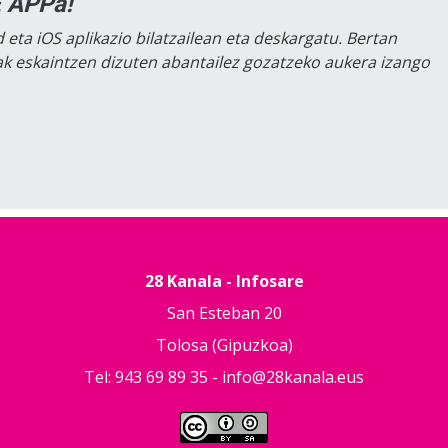
 APPa!
 eta iOS aplikazio bilatzailean eta deskargatu. Bertan
lak eskaintzen dizuten abantailez gozatzeko aukera izango
28 Kanala - Infosare
San Esteban 20
Tolosa (Gipuzkoa)
Tel: 943 69 89 35 -
info@28kanala.eus