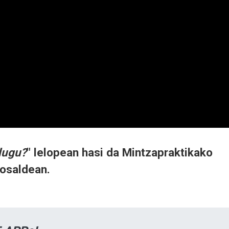
dugu?
" lelopean hasi da Mintzapraktikako
osaldean.