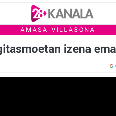
AMASA-VILLABONA
gitasmoetan izena ema