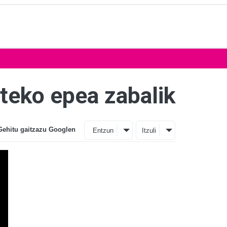
teko epea zabalik
Gehitu gaitzazu Googlen
Entzun
Itzuli