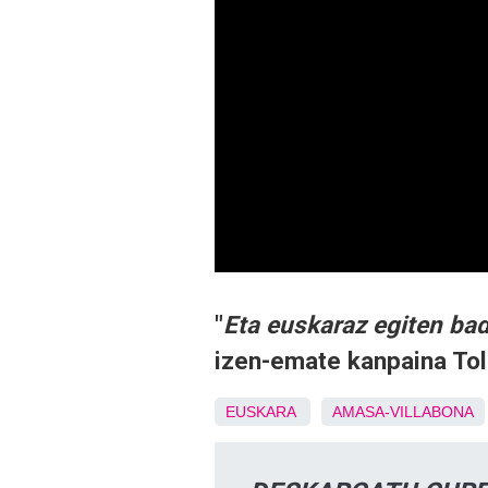
"
Eta euskaraz egiten ba
izen-emate kanpaina Tol
EUSKARA
AMASA-VILLABONA