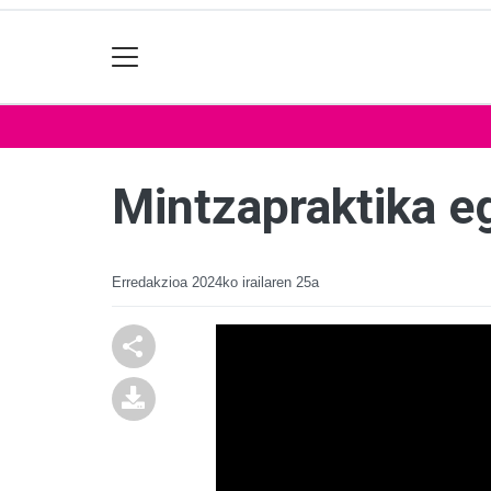
Mintzapraktika e
Erredakzioa
2024ko irailaren 25a