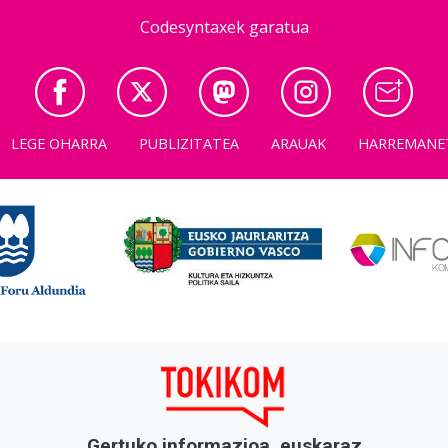
Codesyntaxek garatua
LEGE OHARRA
PUBLIZITATEA
ARAUAK
HARREMANE
Gertuko informazioa, euskaraz