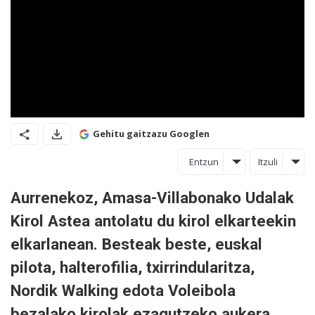
Gehitu gaitzazu Googlen
Entzun
Itzuli
Aurrenekoz, Amasa-Villabonako Udalak
Kirol Astea antolatu du kirol elkarteekin
elkarlanean. Besteak beste, euskal
pilota, halterofilia, txirrindularitza,
Nordik Walking edota Voleibola
bezalako kirolak ezagutzeko aukera