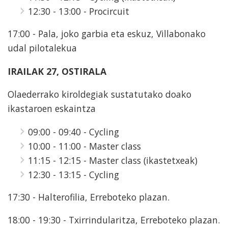
12:30 - 13:00 - Procircuit
17:00 - Pala, joko garbia eta eskuz, Villabonako
udal pilotalekua
IRAILAK 27, OSTIRALA
Olaederrako kiroldegiak sustatutako doako
ikastaroen eskaintza
09:00 - 09:40 - Cycling
10:00 - 11:00 - Master class
11:15 - 12:15 - Master class (ikastetxeak)
12:30 - 13:15 - Cycling
17:30 - Halterofilia, Erreboteko plazan.
18:00 - 19:30 - Txirrindularitza, Erreboteko plazan.