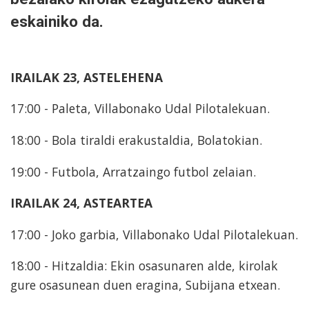
eskainiko da.
IRAILAK 23, ASTELEHENA
17:00 - Paleta, Villabonako Udal Pilotalekuan.
18:00 - Bola tiraldi erakustaldia, Bolatokian.
19:00 - Futbola, Arratzaingo futbol zelaian.
IRAILAK 24, ASTEARTEA
17:00 - Joko garbia, Villabonako Udal Pilotalekuan.
18:00 - Hitzaldia: Ekin osasunaren alde, kirolak
gure osasunean duen eragina, Subijana etxean.