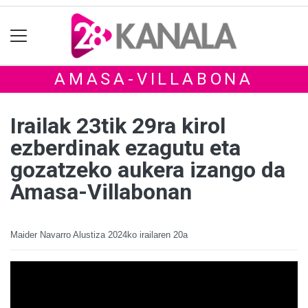
AMASA-VILLABONA
Irailak 23tik 29ra kirol
ezberdinak ezagutu eta
gozatzeko aukera izango da
Amasa-Villabonan
Maider Navarro Alustiza
2024ko irailaren 20a