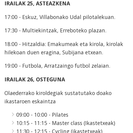
IRAILAK 25, ASTEAZKENA
17:00 - Eskuz, Villabonako Udal pilotalekuan.
17:30 - Multiekintzak, Erreboteko plazan.
18:00 - Hitzaldia: Emakumeak eta kirola, kirolak
hilekoan duen eragina, Subijana etxean.
19:00 - Futbola, Arratzaingo futbol zelaian.
IRAILAK 26, OSTEGUNA
Olaederrako kiroldegiak sustatutako doako
ikastaroen eskaintza
09:00 - 10:00 - Pilates
10:15 - 11:15 - Master class (Ikastetxeak)
11:30 - 12:15 - Cycling (ikastetxeak)