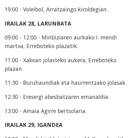
19:00 - Voleibol, Arratzaingo kiroldegian.
IRAILAK 28, LARUNBATA
09:00 - 12:00 - Minbiziaren aurkako I. mendi
martxa, Erreboteko plazatik.
11:00 - Xakean jolasteko aukera, Erreboteko
plazan.
11:30 - Buruhaundiak eta haurrentzako jolasak.
12:30 - Eresergi abesbatzaren emanaldia.
13:00 - Amaia Agirre bertsolaria.
IRAILAK 29, IGANDEA