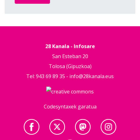
28 Kanala - Infosare
San Esteban 20
Tolosa (Gipuzkoa)
Tel: 943 69 89 35 -
info@28kanala.eus
Codesyntaxek garatua