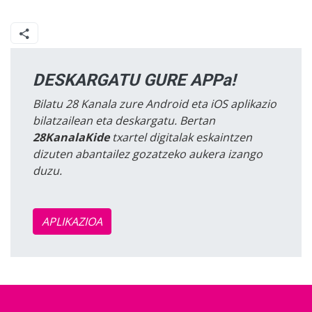
DESKARGATU GURE APPa!
Bilatu 28 Kanala zure Android eta iOS aplikazio
bilatzailean eta deskargatu. Bertan
28KanalaKide
txartel digitalak eskaintzen
dizuten abantailez gozatzeko aukera izango
duzu.
APLIKAZIOA