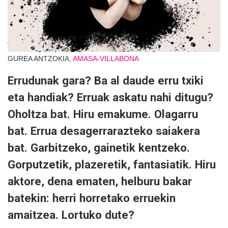
GUREA ANTZOKIA,
AMASA-VILLABONA
Errudunak gara? Ba al daude erru txiki
eta handiak? Erruak askatu nahi ditugu?
Oholtza bat. Hiru emakume. Olagarru
bat. Errua desagerrarazteko saiakera
bat. Garbitzeko, gainetik kentzeko.
Gorputzetik, plazeretik, fantasiatik. Hiru
aktore, dena ematen, helburu bakar
batekin: herri horretako erruekin
amaitzea. Lortuko dute?