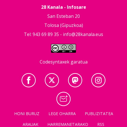
28 Kanala - Infosare
San Esteban 20
Tolosa (Gipuzkoa)
Tel: 943 69 89 35 -
info@28kanala.eus
Codesyntaxek garatua
HONI BURUZ
LEGE OHARRA
PUBLIZITATEA
ARAUAK
HARREMANETARAKO
RSS