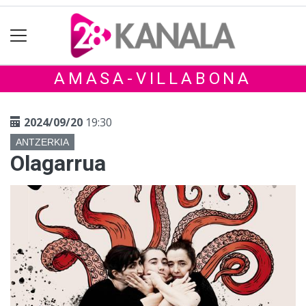
AMASA-VILLABONA
2024/09/20
19:30
ANTZERKIA
Olagarrua