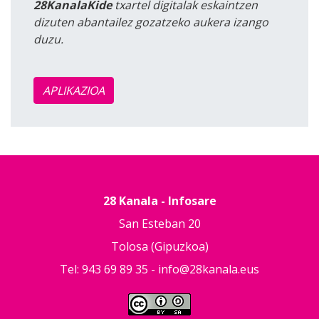
28KanalaKide
txartel digitalak eskaintzen
dizuten abantailez gozatzeko aukera izango
duzu.
APLIKAZIOA
28 Kanala - Infosare
San Esteban 20
Tolosa (Gipuzkoa)
Tel: 943 69 89 35 -
info@28kanala.eus