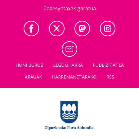
Codesyntaxek garatua
HONI BURUZ
LEGE OHARRA
PUBLIZITATEA
ARAUAK
HARREMANETARAKO
RSS