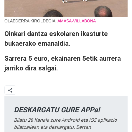
OLAEDERRA KIROLDEGIA,
AMASA-VILLABONA
Oinkari dantza eskolaren ikasturte
bukaerako emanaldia.
Sarrera 5 euro, ekainaren 5etik aurrera
jarriko dira salgai.
DESKARGATU GURE APPa!
Bilatu 28 Kanala zure Android eta iOS aplikazio
bilatzailean eta deskargatu. Bertan