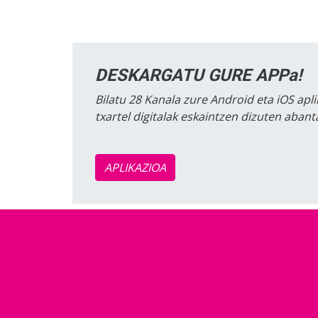
DESKARGATU GURE APPa!
Bilatu 28 Kanala zure Android eta iOS apli
txartel digitalak eskaintzen dizuten aban
APLIKAZIOA