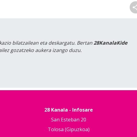
kazio bilatzailean eta deskargatu. Bertan
28KanalaKide
tailez gozatzeko aukera izango duzu.
28 Kanala - Infosare
San Esteban 20
Tolosa (Gipuzkoa)