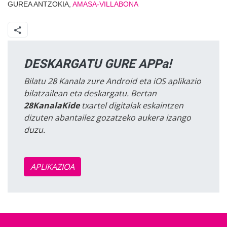
GUREA ANTZOKIA,
AMASA-VILLABONA
DESKARGATU GURE APPa!
Bilatu 28 Kanala zure Android eta iOS aplikazio
bilatzailean eta deskargatu. Bertan
28KanalaKide
txartel digitalak eskaintzen
dizuten abantailez gozatzeko aukera izango
duzu.
APLIKAZIOA