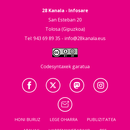
28 Kanala - Infosare
San Esteban 20
Tolosa (Gipuzkoa)
Tel: 943 69 89 35 -
info@28kanala.eus
Codesyntaxek garatua
HONI BURUZ
LEGE OHARRA
PUBLIZITATEA