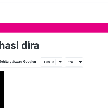
hasi dira
Gehitu gaitzazu Googlen
Entzun
Itzuli