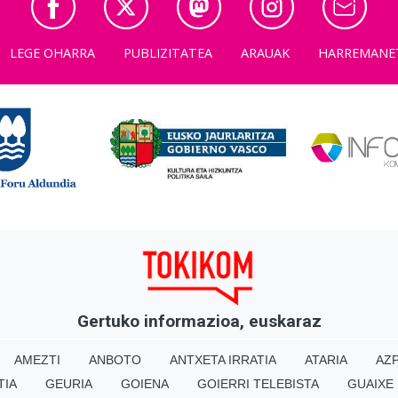
LEGE OHARRA
PUBLIZITATEA
ARAUAK
HARREMANE
Gertuko informazioa, euskaraz
AMEZTI
ANBOTO
ANTXETA IRRATIA
ATARIA
AZP
TIA
GEURIA
GOIENA
GOIERRI TELEBISTA
GUAIXE