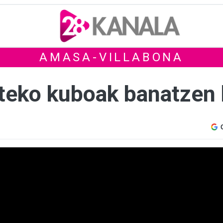
AMASA-VILLABONA
ateko kuboak banatzen 