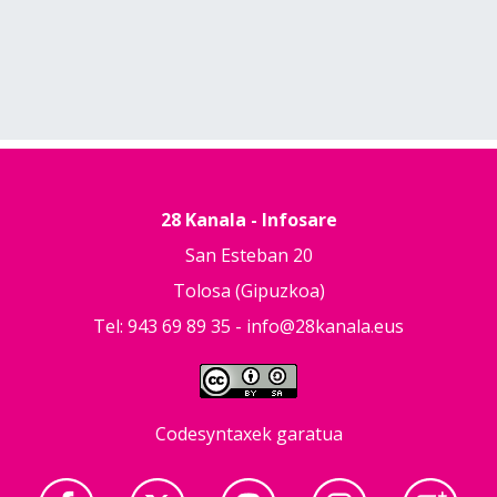
28 Kanala - Infosare
San Esteban 20
Tolosa (Gipuzkoa)
Tel: 943 69 89 35 -
info@28kanala.eus
Codesyntaxek garatua