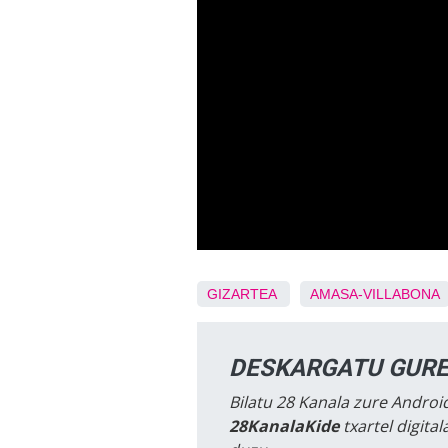
GIZARTEA
AMASA-VILLABONA
DESKARGATU GURE
Bilatu 28 Kanala zure Android
28KanalaKide
txartel digita