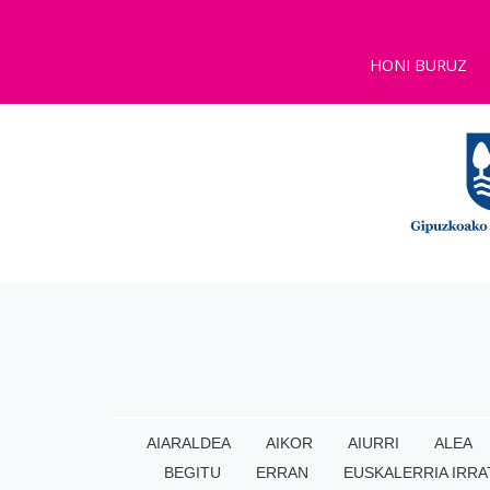
HONI BURUZ
AIARALDEA
AIKOR
AIURRI
ALEA
BEGITU
ERRAN
EUSKALERRIA IRRA