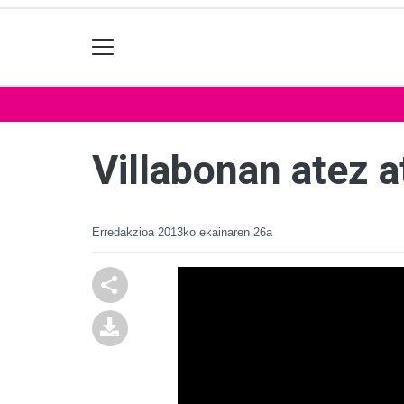
Villabonan atez 
Erredakzioa
2013ko ekainaren 26a