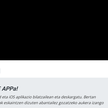
 APPa!
 eta iOS aplikazio bilatzailean eta deskargatu. Bertan
lak eskaintzen dizuten abantailez gozatzeko aukera izango