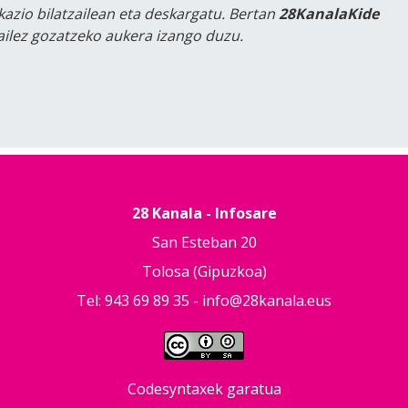
kazio bilatzailean eta deskargatu. Bertan
28KanalaKide
tailez gozatzeko aukera izango duzu.
28 Kanala - Infosare
San Esteban 20
Tolosa (Gipuzkoa)
Tel: 943 69 89 35 -
info@28kanala.eus
Codesyntaxek garatua