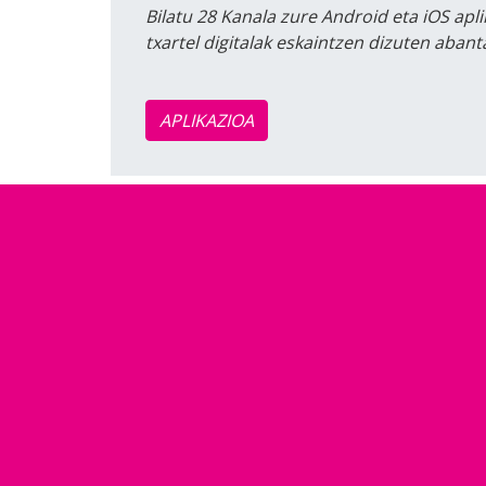
Bilatu 28 Kanala zure Android eta iOS apli
txartel digitalak eskaintzen dizuten aban
APLIKAZIOA