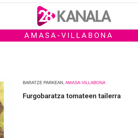
AMASA-VILLABONA
BARATZE PARKEAN,
AMASA-VILLABONA
Furgobaratza tomateen tailerra