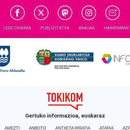
LEGE OHARRA
PUBLIZITATEA
ARAUAK
HARREMANE
Gertuko informazioa, euskaraz
AMEZTI
ANBOTO
ANTXETA IRRATIA
ATARIA
AZP