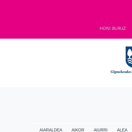
HONI BURUZ
AIARALDEA
AIKOR
AIURRI
ALEA