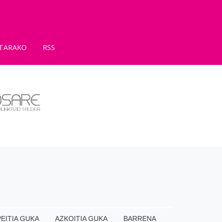
TARAKO
RSS
EITIA GUKA
AZKOITIA GUKA
BARRENA