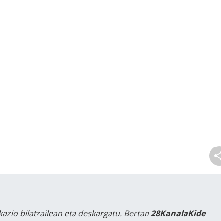
kazio bilatzailean eta deskargatu. Bertan
28KanalaKide