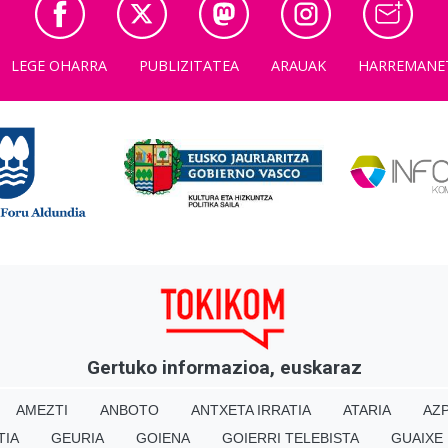
LEGE OHARRA
PUBLIZITATEA
ARAUAK
HARREMANE
Gertuko informazioa, euskaraz
AMEZTI
ANBOTO
ANTXETA IRRATIA
ATARIA
AZP
TIA
GEURIA
GOIENA
GOIERRI TELEBISTA
GUAIXE