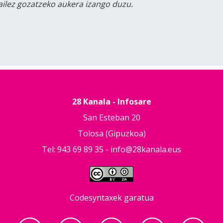
tailez gozatzeko aukera izango duzu.
28 Kanala - Infosare
San Esteban 20
Tolosa (Gipuzkoa)
Tel: 943 69 89 35 -
info@28kanala.eus
Codesyntaxek garatua