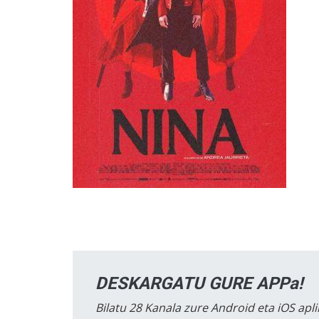
DESKARGATU GURE APPa!
Bilatu 28 Kanala zure Android eta iOS apli