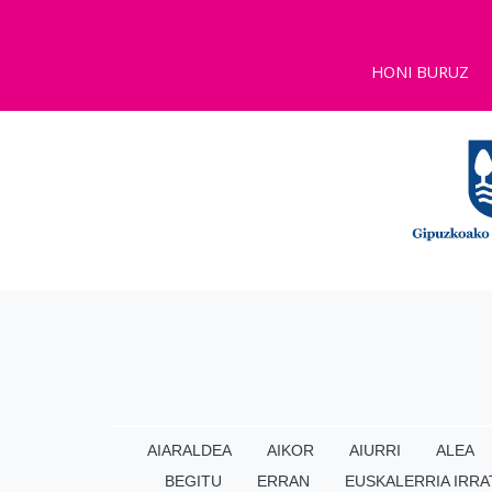
HONI BURUZ
AIARALDEA
AIKOR
AIURRI
ALEA
BEGITU
ERRAN
EUSKALERRIA IRRA