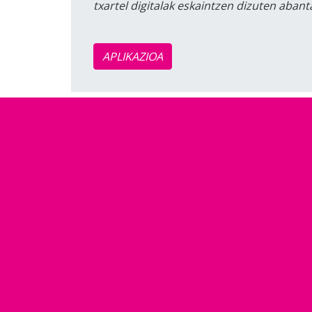
txartel digitalak eskaintzen dizuten aban
APLIKAZIOA