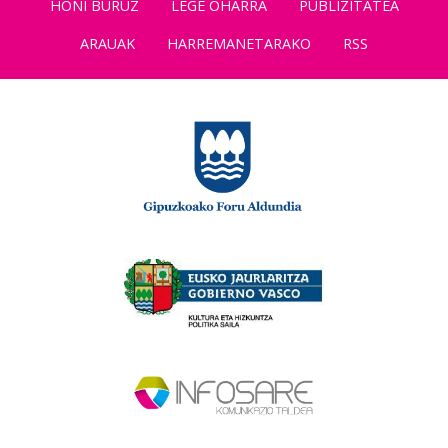
HONI BURUZ
LEGE OHARRA
PUBLIZITATEA
ARAUAK
HARREMANETARAKO
RSS