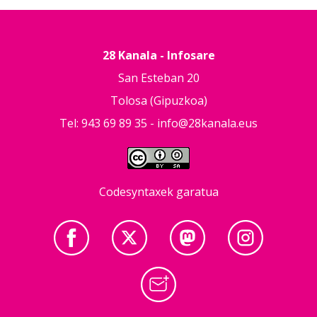
28 Kanala - Infosare
San Esteban 20
Tolosa (Gipuzkoa)
Tel: 943 69 89 35 -
info@28kanala.eus
Codesyntaxek garatua