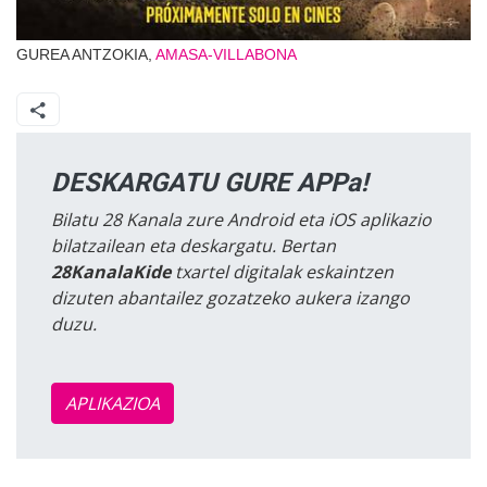
GUREA ANTZOKIA,
AMASA-VILLABONA
DESKARGATU GURE APPa!
Bilatu 28 Kanala zure Android eta iOS aplikazio
bilatzailean eta deskargatu. Bertan
28KanalaKide
txartel digitalak eskaintzen
dizuten abantailez gozatzeko aukera izango
duzu.
APLIKAZIOA